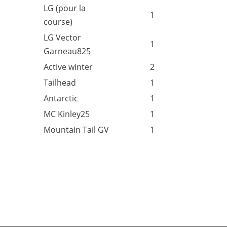
LG (pour la
1
course)
LG Vector
1
Garneau825
Active winter
2
Tailhead
1
Antarctic
1
MC Kinley25
1
Mountain Tail GV
1