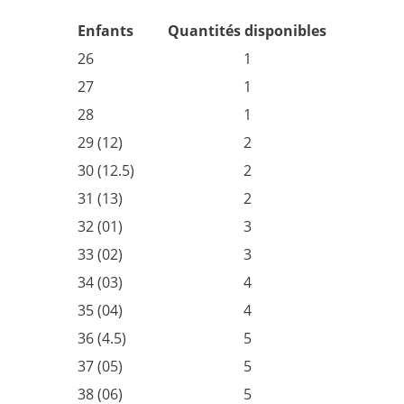
Enfants
Quantités disponibles
26
1
27
1
28
1
29 (12)
2
30 (12.5)
2
31 (13)
2
32 (01)
3
33 (02)
3
34 (03)
4
35 (04)
4
36 (4.5)
5
37 (05)
5
38 (06)
5